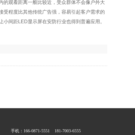
室内的观看距离一般比较近，受众群体不会像户外大
接受程度比其他传统广告强，容易引起客户需求的
让小间距LED显示屏在安防行业也得到普遍应用。
手机：166-0871-5551 181-7003-6555