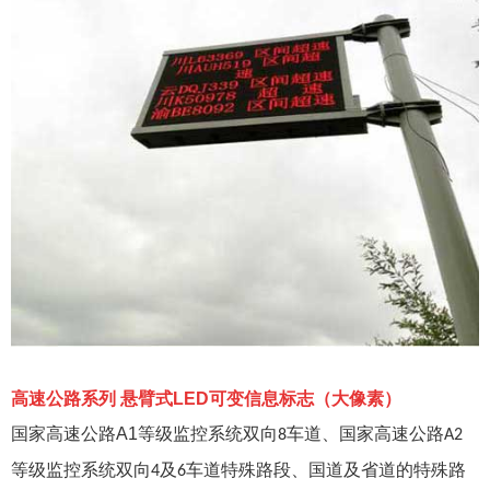
高速公路系列
悬臂式
LED
可变信息标志（大像素）
国家高速公路
A1
等级监控系统双向
车道、国家高速公路
8
A2
等级监控系统双向
及
车道特殊路段、国道及省道的特殊路
4
6