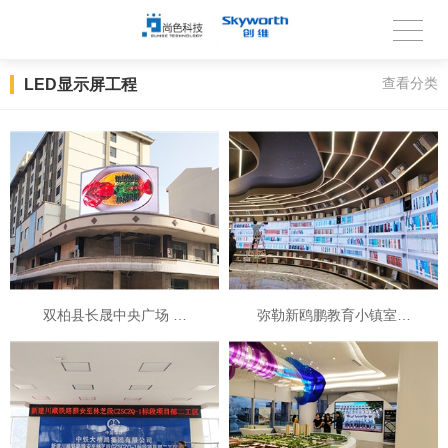
LED显示屏工程
查看分类
双柏县长晟中央广场 …
弥勒新鸥鹏教育小镇室…