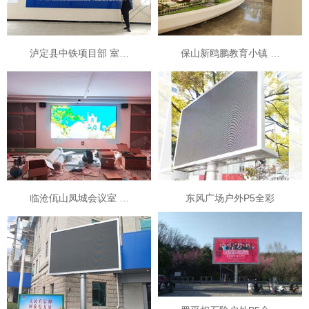
泸定县中铁项目部 室…
保山新鸥鹏教育小镇 …
临沧佤山凤城会议室 …
东风广场户外P5全彩