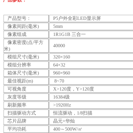
产品型号：
P5户外全彩LED显示屏
像素间距(毫米)
5mm
像素组成
1R1G1B 三合一
像素密度(点/平方
40000
米)
模组尺寸(毫米)
320×160
模组分辨率
64×32
箱体尺寸(毫米)
960×960
最佳视距(m)
8~70
可视角度
X>120度，Y>120度
灰度等级
16384级
刷新频率
>1920Hz
扫描驱动方式
恒流驱动，1/8扫描
芯片品牌
晶元+华灿
平均功耗
400～500W/㎡