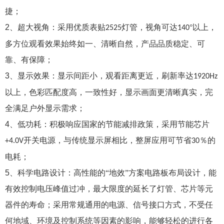
捷；
2
、超大视角：采用优质表贴
灯管，视角可达
°以上，
2525
140
多方位观看效果始终如一、清晰自然，产品品质稳定、可
靠、有保障；
3
、显示效果：显示间距小，观看距离更近，刷新率达
1920Hz
以上，色彩匹配度高，一致性好，显示画面更清晰真实，完
全满足户外显示需求；
4
、低功耗：积极响应国家的节能减排政策，采用节能芯片
开关电源，与传统显示屏相比，整屏应用可节省
％的
+4.0V
30
电耗；
5
、科学电路设计：高性能的“地效”方案电路板布局设计，能
有效控制电压峰值过冲，最大限度的延长了灯管、芯片等元
器件的寿命；采用常规通用的电源、信号接口方式，不受任
何地域、环境及控制系统等因素的影响，能够轻松的进行各